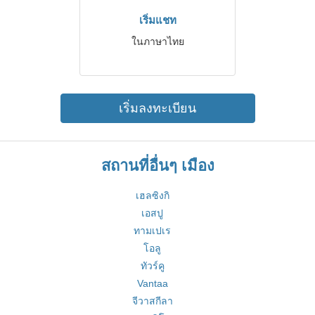
เริ่มแชท
ในภาษาไทย
เริ่มลงทะเบียน
สถานที่อื่นๆ เมือง
เฮลซิงกิ
เอสปู
ทามเปเร
โอลู
ทัวร์คู
Vantaa
จีวาสกีลา