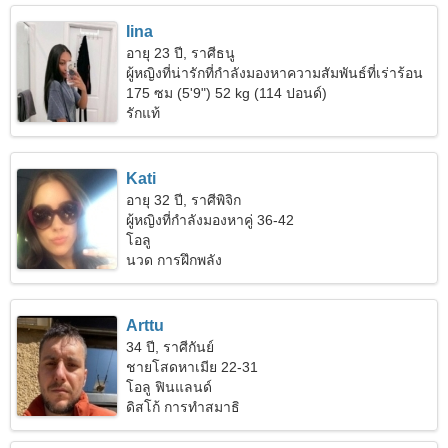
Iina
อายุ 23 ปี, ราศีธนู
ผู้หญิงที่น่ารักที่กำลังมองหาความสัมพันธ์ที่เร่าร้อน
175 ซม (5'9") 52 kg (114 ปอนด์)
รักแท้
Kati
อายุ 32 ปี, ราศีพิจิก
ผู้หญิงที่กำลังมองหาคู่ 36-42
โอลู
นวด การฝึกพลัง
Arttu
34 ปี, ราศีกันย์
ชายโสดหาเมีย 22-31
โอลู ฟินแลนด์
ดิสโก้ การทำสมาธิ