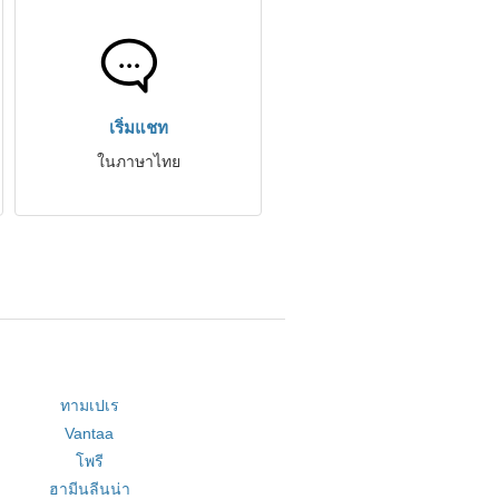
เริ่มแชท
ในภาษาไทย
ทามเปเร
Vantaa
โพรี
ฮามีนลีนน่า