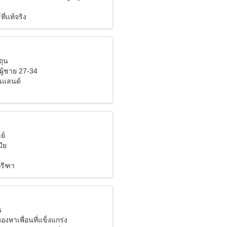
ี่แท้จริง
ถุน
ผู้ชาย 27-34
ินแลนด์
ย์
ีย
กรีฑา
น
มองหาเพื่อนที่แข็งแกร่ง