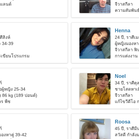
นแลนด์
แมนติก
จีวาสกีลา
ความสัมพันธ์ท
Henna
ศีสิงห์
24 ปี, ราศีเม
 34-39
ผู้หญิงมองหา
จีวาสกีลา ฟ
การเขียนโปรแกรม
การแต่งงาน
Noel
ภ์
34 ปี, ราศีตุล
ผู้หญิง 25-34
ชายโสดหาเม
) 86 kg (189 ปอนด์)
จีวาสกีลา
ร พืช
แก้ไขวีดีโอ 
Roosa
ภ์
45 ปี, ราศีมี
งมองหาคู่ 39-42
สวัสดี กำลัง