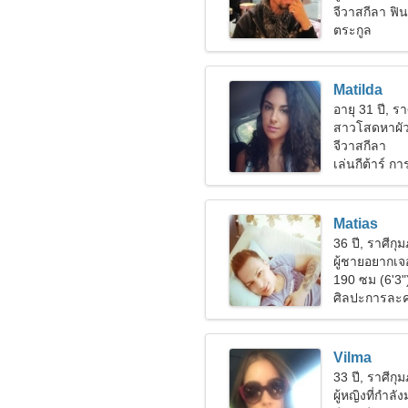
จีวาสกีลา ฟิ
ตระกูล
Matilda
อายุ 31 ปี, รา
สาวโสดหาผัว
จีวาสกีลา
เล่นกีต้าร์ 
Matias
36 ปี, ราศีกุม
ผู้ชายอยากเจอ
190 ซม (6'3"
ศิลปะการละค
Vilma
33 ปี, ราศีกุม
ผู้หญิงที่กำลั