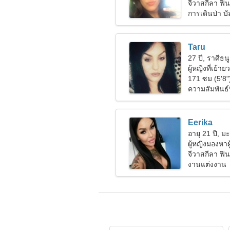
จีวาสกีลา ฟิ
การเดินป่า บัล
Taru
27 ปี, ราศีธนู
ผู้หญิงที่เย้
จริง
171 ซม (5'8"
ความสัมพันธ์ที
Eerika
อายุ 21 ปี, มะ
ผู้หญิงมองหาผ
จีวาสกีลา ฟิ
งานแต่งงาน