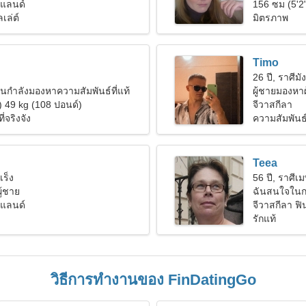
นแลนด์
156 ซม (5'2
เล่ต์
มิตรภาพ
Timo
26 ปี, ราศีมั
ายวนกำลังมองหาความสัมพันธ์ที่แท้
ผู้ชายมองหาผ
) 49 kg (108 ปอนด์)
จีวาสกีลา
่จริงจัง
ความสัมพันธ
Teea
เร็ง
56 ปี, ราศีเ
ู้ชาย
ฉันสนใจในกา
นแลนด์
จีวาสกีลา ฟ
รักแท้
วิธีการทำงานของ FinDatingGo