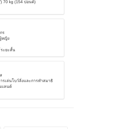
") 70 kg (154 ปอนด์)
งกร
ู้หญิง
์ระยะสั้น
มษ
รเล่นโบว์ลิ่งและการทำสมาธิ
ินแลนด์