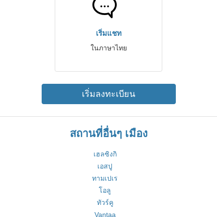
เริ่มแชท
ในภาษาไทย
เริ่มลงทะเบียน
สถานที่อื่นๆ เมือง
เฮลซิงกิ
เอสปู
ทามเปเร
โอลู
ทัวร์คู
Vantaa