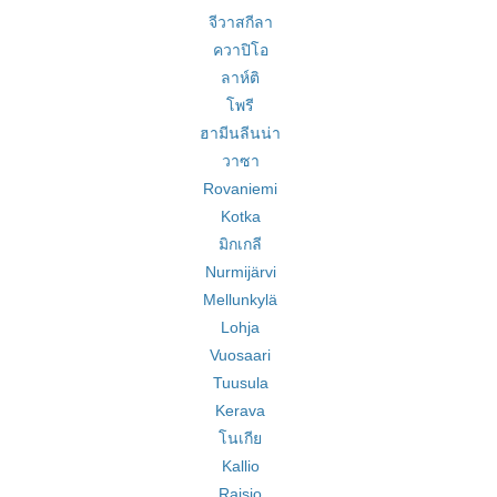
จีวาสกีลา
ควาปิโอ
ลาห์ติ
โพรี
ฮามีนลีนน่า
วาซา
Rovaniemi
Kotka
มิกเกลี
Nurmijärvi
Mellunkylä
Lohja
Vuosaari
Tuusula
Kerava
โนเกีย
Kallio
Raisio