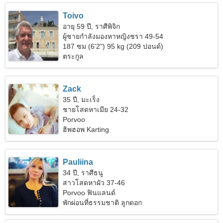
Toivo
อายุ 59 ปี, ราศีพิจิก
ผู้ชายกำลังมองหาหญิงชรา 49-54
187 ซม (6'2") 95 kg (209 ปอนด์)
ตระกูล
Zack
35 ปี, มะเร็ง
ชายโสดหาเมีย 24-32
Porvoo
ฮิพฮอพ Karting
Pauliina
34 ปี, ราศีธนู
สาวโสดหาผัว 37-46
Porvoo ฟินแลนด์
พักผ่อนที่ธรรมชาติ ลูกดอก