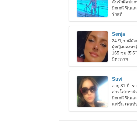
ฉันรักศิลปะ
มิกเกลี ฟินแล
รักแท้
Senja
24 ปี, ราศีมั
ผู้หญิงมองหาผ
165 ซม (5'5"
มิตรภาพ
Suvi
อายุ 31 ปี, รา
สาวโสดหาผัว
มิกเกลี ฟินแล
แฟชั่น เพนท์