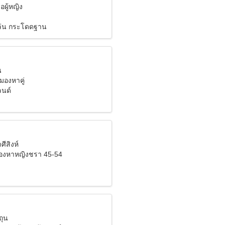
อผู้หญิง
ล่น กระโดดฐาน
น
งมองหาคู่
ลนด์
ศีสิงห์
มองหาหญิงชรา 45-54
ถุน