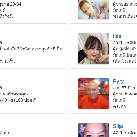
ผู้ชาย 29-34
ผู้ชายอยากเจ
นด์
มิกเกลี
่จริงจัง
พาหมาเดินเ
Iida
ย์
30 ปี, ราศีมี
รคหัวใจที่กำลังมองหาผู้หญิงที่เป็น
ผู้หญิงที่กำลั
มิกเกลี ฟินแ
ระยะสั้น
เต้น โรงหนัง
Pyry
ย์
อายุ 57 ปี, รา
คุณค่าสำหรับคุณ
ผู้ชายกำลัง
) 49 kg (108 ปอนด์)
มิกเกลี
ตระกูล
Silja
ศีกุมภ์
42 ปี, ราศีเม