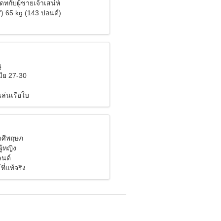
ดทกับผู้ชายเจ้าเสน่ห์
") 65 kg (143 ปอนด์)
ู
ีย 27-30
ล่นเรือใบ
ราศีพฤษภ
ู้หญิง
ลนด์
ี่แท้จริง