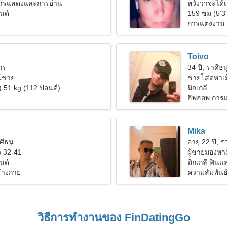
การแสดงและการอ่าน
หวังว่าจะได้เ
นด์
159 ซม (5'3
การแต่งงาน
Toivo
งกร
34 ปี, ราศีธน
ู้ชาย
ชายโสดหาเม
) 51 kg (112 ปอนด์)
มิกเกลี
ฮิพฮอพ การแ
Mika
ศีธนู
อายุ 22 ปี, 
 32-41
ผู้ชายมองหาผ
นด์
มิกเกลี ฟินแ
ร่างกาย
ความสัมพันธ์ท
วิธีการทำงานของ FinDatingGo