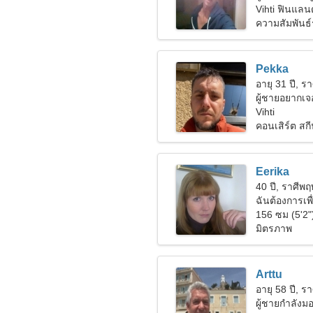
Vihti ฟินแลนด
ความสัมพันธ์
Pekka
อายุ 31 ปี, รา
ผู้ชายอยากเจอ
Vihti
คอนเสิร์ต สกี
Eerika
40 ปี, ราศีพ
ฉันต้องการเพื
156 ซม (5'2"
มิตรภาพ
Arttu
อายุ 58 ปี, รา
ผู้ชายกำลัง