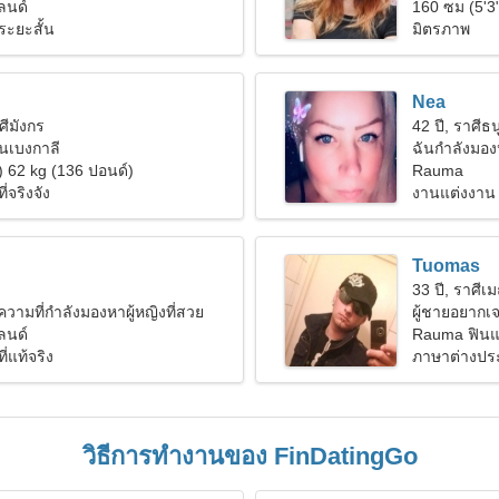
ลนด์
160 ซม (5'3"
ระยะสั้น
มิตรภาพ
Nea
ศีมังกร
42 ปี, ราศีธน
นเบงกาลี
ฉันกำลังมองห
) 62 kg (136 ปอนด์)
ครอบครัว
Rauma
่จริงจัง
งานแต่งงาน
Tuomas
33 ปี, ราศีเม
วามที่กำลังมองหาผู้หญิงที่สวย
ผู้ชายอยากเจ
ลนด์
Rauma ฟินแ
ี่แท้จริง
ภาษาต่างประ
วิธีการทำงานของ FinDatingGo