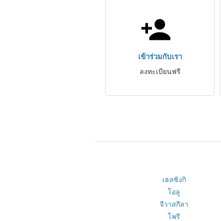
เข้าร่วมกับเรา
ลงทะเบียนฟรี
เฮลซิงกิ
โอลู
จีวาสกีลา
โพรี