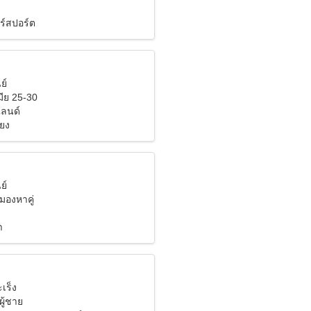
ร์สปอร์ต
ย์
ีย 25-30
ลนด์
้ยง
ย์
งมองหาคู่
า
ะเร็ง
ผู้ชาย