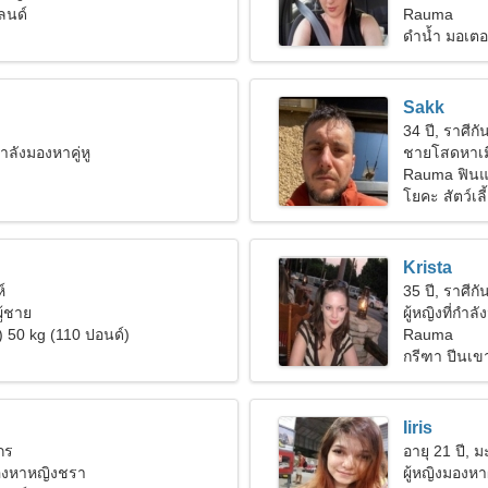
ลนด์
Rauma
ดำน้ำ มอเตอ
Sakk
34 ปี, ราศีกัน
ำลังมองหาคู่หู
ชายโสดหาเม
Rauma ฟินแ
โยคะ สัตว์เลี
Krista
์
35 ปี, ราศีกัน
ู้ชาย
ผู้หญิงที่กำลั
) 50 kg (110 ปอนด์)
Rauma
กรีฑา ปีนเข
Iiris
งกร
อายุ 21 ปี, ม
มองหาหญิงชรา
ผู้หญิงมองหา