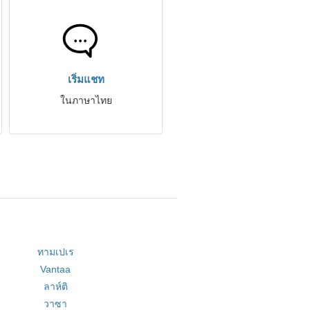
เริ่มแชท
ในภาษาไทย
ทามเปเร
Vantaa
ลาห์ติ
วาซา