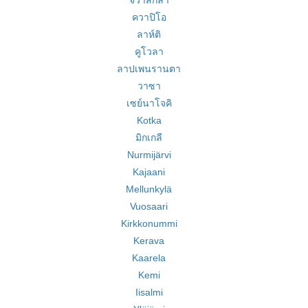
จีวาสกีลา
ควาปิโอ
ลาห์ติ
คูโวลา
ลาปเพนรานตา
วาซา
เซย์นาโจคิ
Kotka
มิกเกลี
Nurmijärvi
Kajaani
Mellunkylä
Vuosaari
Kirkkonummi
Kerava
Kaarela
Kemi
Iisalmi