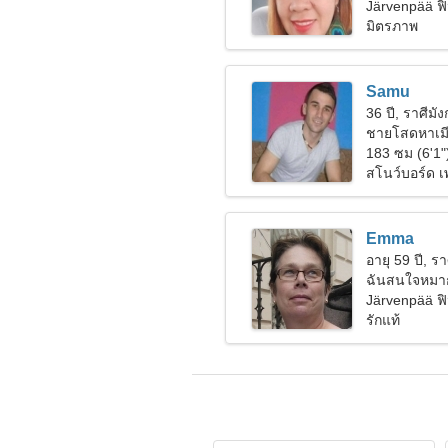
Järvenpää ฟ
มิตรภาพ
Samu
36 ปี, ราศีมั
ชายโสดหาเมี
183 ซม (6'1"
สโนว์บอร์ด 
Emma
อายุ 59 ปี, รา
ฉันสนใจหมา
Järvenpää ฟ
รักแท้