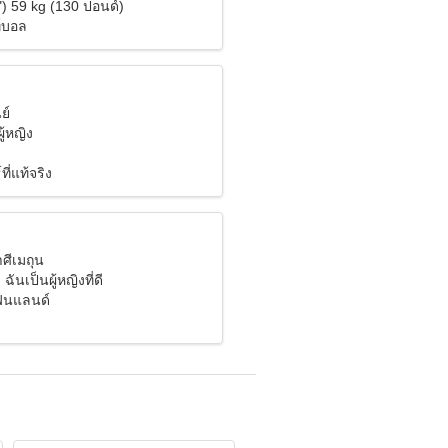
") 59 kg (130 ปอนด์)
์บอล
ย์
ู้หญิง
ี่แท้จริง
าศีเมถุน
ฉันเป็นผู้หญิงที่ดี
ฟินแลนด์