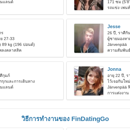
ินแลนด์
171 ซม (5'8
รถแข่ง เพนท
Jesse
งกร
26 ปี, ราศีกัน
ย 27-33
ผู้ชายมองหาผ
) 89 kg (196 ปอนด์)
Järvenpää
เพลงคลาสสิค
ความสัมพันธ์ท
Jonna
ศีกุมภ์
อายุ 22 ปี, ร
กรุกและการเดินทาง
ไว้เจอกันใหม่ 
ินแลนด์
Järvenpää 
การแต่งงาน
วิธีการทำงานของ FinDatingGo