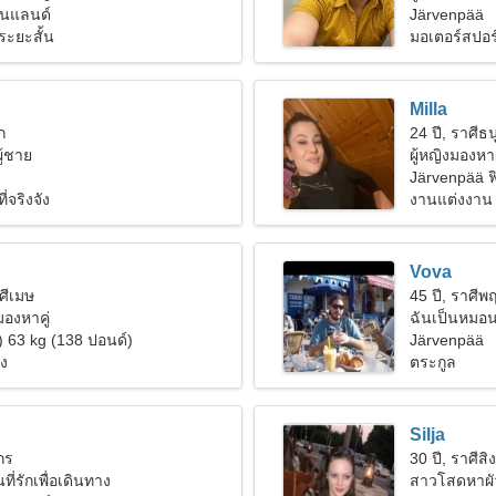
ินแลนด์
Järvenpää
ระยะสั้น
มอเตอร์สปอร
Milla
ก
24 ปี, ราศีธน
ู้ชาย
ผู้หญิงมองหา
Järvenpää 
่จริงจัง
งานแต่งงาน
Vova
าศีเมษ
45 ปี, ราศีพ
งมองหาคู่
ฉันเป็นหมอนว
) 63 kg (138 ปอนด์)
ง่าย
Järvenpää
่ง
ตระกูล
Silja
งกร
30 ปี, ราศีสิง
ี่รักเพื่อเดินทาง
สาวโสดหาผั