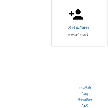
เข้าร่วมกับเรา
ลงทะเบียนฟรี
เฮลซิงกิ
โอลู
จีวาสกีลา
โพรี