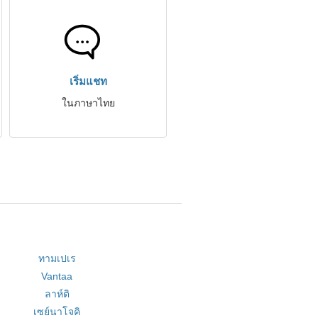
เริ่มแชท
ในภาษาไทย
ทามเปเร
Vantaa
ลาห์ติ
เซย์นาโจคิ