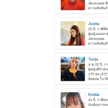
Järvenpää ฟ
ความสัมพันธ์
Juulia
25 ปี, ราศีพิจิ
ผู้หญิงมองหาผ
Järvenpää
ความสัมพันธ์ที
Tanja
อายุ 32 ปี, ร
ผู้หญิงที่กำลั
175 ซม (5'9"
ฮิพฮอพ โบว์ลิ
Emilia
42 ปี, ราศีมั
ฉันต้องการคนท