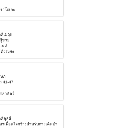
คาราโอเกะ
าศีเมถุน
ผู้ชาย
ลนด์
ี่จริงจัง
ฤษภ
ว 41-47
ล่าสัตว์
ศีตุลย์
หาเพื่อนใจกว้างสำหรับการเดินป่า