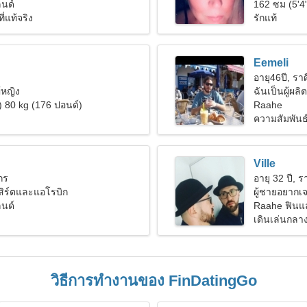
นด์
162 ซม (5'4
ี่แท้จริง
รักแท้
Eemeli
อายุ46ปี, ราศ
้หญิง
ฉันเป็นผู้ผลิต
) 80 kg (176 ปอนด์)
Raahe
ความสัมพันธ
Ville
งกร
อายุ 32 ปี, รา
ิร์ตและแอโรบิก
ผู้ชายอยากเจ
นด์
Raahe ฟินแ
เดินเล่นกลา
วิธีการทำงานของ FinDatingGo