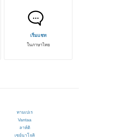
เริ่มแชท
ในภาษาไทย
ทามเปเร
Vantaa
ลาห์ติ
เซย์นาโจคิ