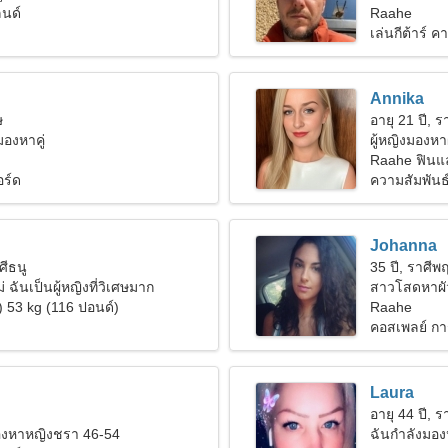
นด์
Raahe
เล่นกีต้าร์ 
Annika
ษ
อายุ 21 ปี, ร
งมองหาคู่
ผู้หญิงมองหา
Raahe ฟินแ
อร์ด
ความสัมพันธ์ท
Johanna
ศีธนู
35 ปี, ราศีพ
 ฉันเป็นผู้หญิงที่วิเศษมาก
สาวโสดหาผั
) 53 kg (116 ปอนด์)
Raahe
คอสเพลย์ การ
Laura
อายุ 44 ปี, รา
มองหาหญิงชรา 46-54
ฉันกำลังมอง