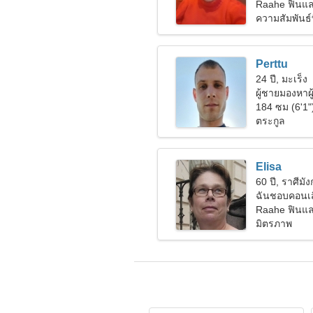
Raahe ฟินแล
ความสัมพันธ์ท
Perttu
24 ปี, มะเร็ง
ผู้ชายมองหาผู
184 ซม (6'1"
ตระกูล
Elisa
60 ปี, ราศีมั
ฉันชอบคอนเส
Raahe ฟินแล
มิตรภาพ